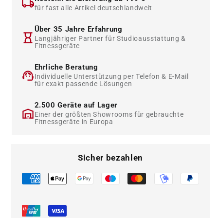
20
20
für fast alle Artikel deutschlandweit
Kraftgeräte
Kraftgeräte
im
im
Über 35 Jahre Erfahrung
Set,
Set,
Langjähriger Partner für Studioausstattung &
Fitnessgeräte
Status
Status
Serie,
Serie,
Ehrliche Beratung
gebraucht
gebraucht
Individuelle Unterstützung per Telefon & E-Mail
-
-
für exakt passende Lösungen
überholter
überholter
Zustand
Zustand
2.500 Geräte auf Lager
Einer der größten Showrooms für gebrauchte
Fitnessgeräte in Europa
Sicher bezahlen