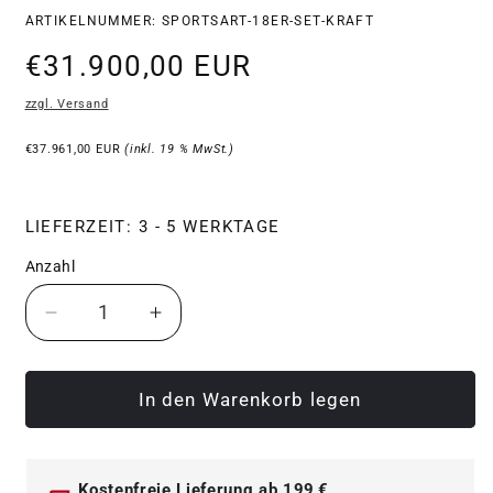
SKU:
ARTIKELNUMMER: SPORTSART-18ER-SET-KRAFT
Normaler
€31.900,00 EUR
Preis
zzgl. Versand
€37.961,00 EUR
(inkl. 19 % MwSt.)
LIEFERZEIT: 3 - 5 WERKTAGE
Anzahl
Verringere
Erhöhe
die
die
Menge
Menge
für
für
In den Warenkorb legen
SportsArt
SportsArt
Kraftgerätepark
Kraftgerätepark
-
-
Kostenfreie Lieferung ab 199 €