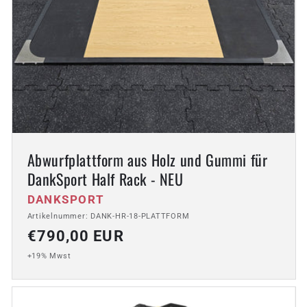
Abwurfplattform aus Holz und Gummi für
DankSport Half Rack - NEU
Anbieter:
DANKSPORT
Artikelnummer: DANK-HR-18-PLATTFORM
Normaler
€790,00 EUR
Preis
+19% Mwst