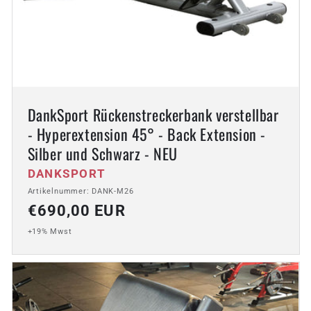
DankSport Rückenstreckerbank verstellbar
- Hyperextension 45° - Back Extension -
Silber und Schwarz - NEU
Anbieter:
DANKSPORT
Artikelnummer: DANK-M26
Normaler
€690,00 EUR
Preis
+19% Mwst