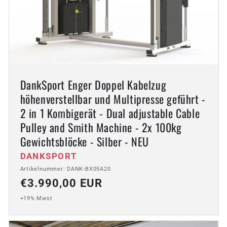
DankSport Enger Doppel Kabelzug
höhenverstellbar und Multipresse geführt -
2 in 1 Kombigerät - Dual adjustable Cable
Pulley and Smith Machine - 2x 100kg
Gewichtsblöcke - Silber - NEU
Anbieter:
DANKSPORT
Artikelnummer: DANK-BX05A20
Normaler
€3.990,00 EUR
Preis
+19% Mwst