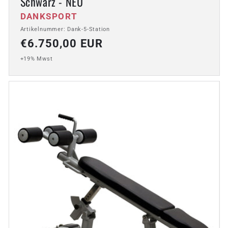
Schwarz - NEU
Anbieter:
DANKSPORT
Artikelnummer: Dank-5-Station
Normaler
€6.750,00 EUR
Preis
+19% Mwst