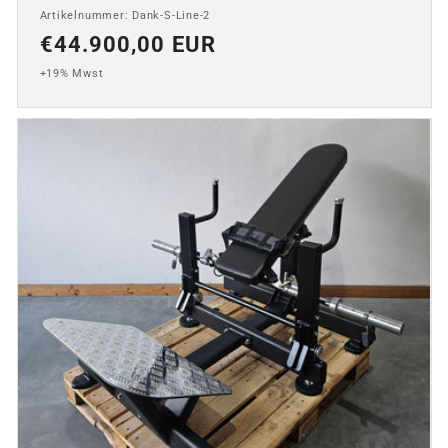
Artikelnummer: Dank-S-Line-2
Normaler
€44.900,00 EUR
Preis
+19% Mwst