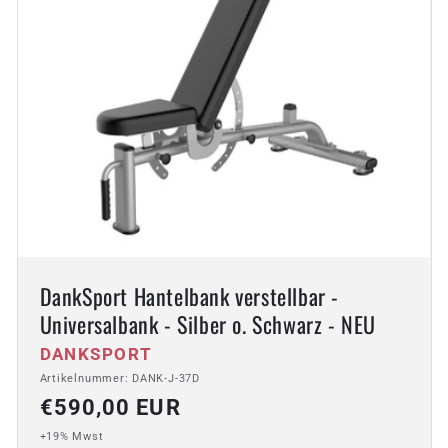
DankSport Hantelbank verstellbar -
Universalbank - Silber o. Schwarz - NEU
Anbieter:
DANKSPORT
Artikelnummer: DANK-J-37D
Normaler
€590,00 EUR
Preis
+19% Mwst