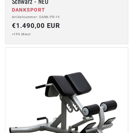
Schwarz - NEU
Anbieter:
DANKSPORT
Artikelnummer: DANK-PR-19
Normaler
€1.490,00 EUR
Preis
+19% Mwst