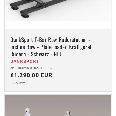
DankSport T-Bar Row Ruderstation -
Incline Row - Plate loaded Kraftgerät
Rudern - Schwarz - NEU
Anbieter:
DANKSPORT
Artikelnummer: DANK-PL-16
Normaler
€1.290,00 EUR
Preis
+19% Mwst