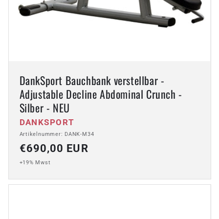
DankSport Bauchbank verstellbar -
Adjustable Decline Abdominal Crunch -
Silber - NEU
Anbieter:
DANKSPORT
Artikelnummer: DANK-M34
Normaler
€690,00 EUR
Preis
+19% Mwst