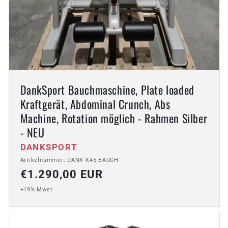
DankSport Bauchmaschine, Plate loaded
Kraftgerät, Abdominal Crunch, Abs
Machine, Rotation möglich - Rahmen Silber
- NEU
Anbieter:
DANKSPORT
Artikelnummer: DANK-K45-BAUCH
Normaler
€1.290,00 EUR
Preis
+19% Mwst