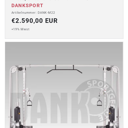
Anbieter:
DANKSPORT
Artikelnummer: DANK-M22
Normaler
€2.590,00 EUR
Preis
+19% Mwst