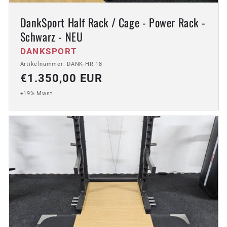
DankSport Half Rack / Cage - Power Rack -
Schwarz - NEU
Anbieter:
DANKSPORT
Artikelnummer: DANK-HR-18
Normaler
€1.350,00 EUR
Preis
+19% Mwst