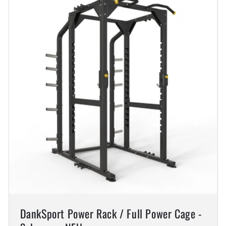
DankSport Power Rack / Full Power Cage -