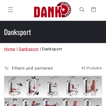
Direkt
zum
Warenkorb
Inhalt
K
Danksport
a
t
Home
|
Danksport
|
Danksport
e
g
Filtern und sortieren
45 Produkte
o
r
i
e