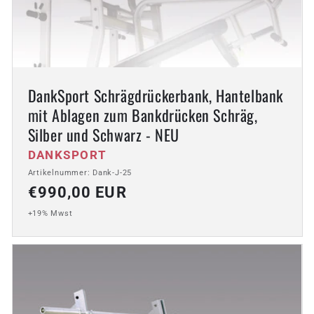
DankSport Schrägdrückerbank, Hantelbank
mit Ablagen zum Bankdrücken Schräg,
Silber und Schwarz - NEU
Anbieter:
DANKSPORT
Artikelnummer: Dank-J-25
Normaler
€990,00 EUR
Preis
+19% Mwst