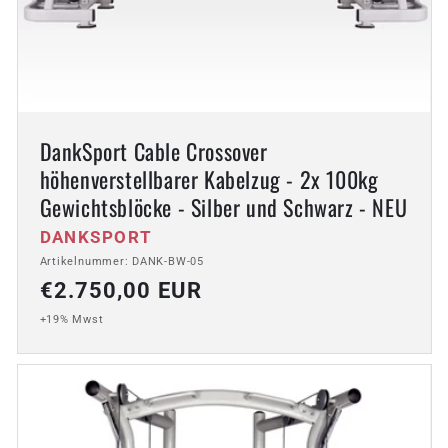
DankSport Cable Crossover
höhenverstellbarer Kabelzug - 2x 100kg
Gewichtsblöcke - Silber und Schwarz - NEU
Anbieter:
DANKSPORT
Artikelnummer: DANK-BW-05
Normaler
€2.750,00 EUR
Preis
+19% Mwst