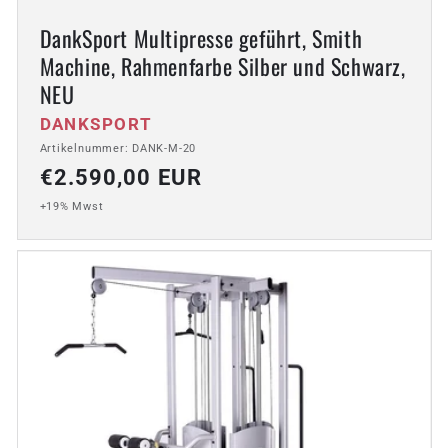
DankSport Multipresse geführt, Smith
Machine, Rahmenfarbe Silber und Schwarz,
NEU
Anbieter:
DANKSPORT
Artikelnummer: DANK-M-20
Normaler
€2.590,00 EUR
Preis
+19% Mwst