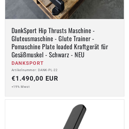
DankSport Hip Thrusts Maschine -
Gluteusmaschine - Glute Trainer -
Pomaschine Plate loaded Kraftgerät für
Gesäßmuskel - Schwarz - NEU
Anbieter:
DANKSPORT
Artikelnummer: DANK-PL-22
Normaler
€1.490,00 EUR
Preis
+19% Mwst