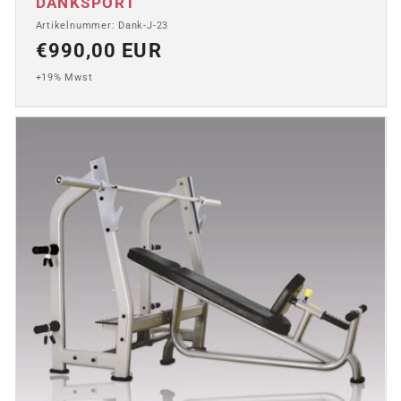
Anbieter:
DANKSPORT
Artikelnummer: Dank-J-23
Normaler
€990,00 EUR
Preis
+19% Mwst