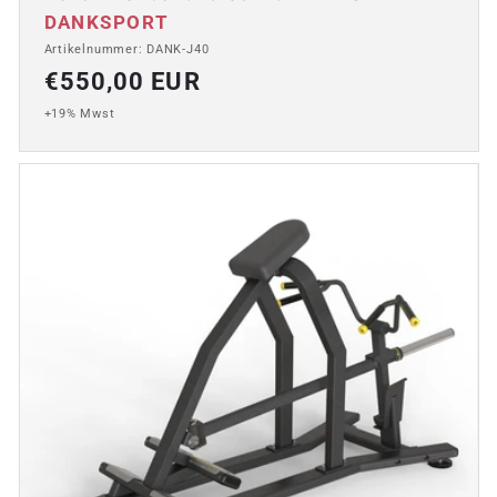
Anbieter:
DANKSPORT
Artikelnummer: DANK-J40
Normaler
€550,00 EUR
Preis
+19% Mwst