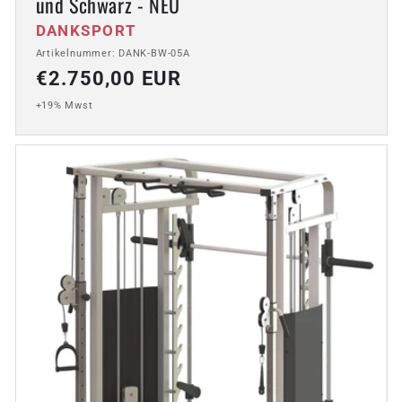
und Schwarz - NEU
Anbieter:
DANKSPORT
Artikelnummer: DANK-BW-05A
Normaler
€2.750,00 EUR
Preis
+19% Mwst