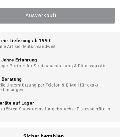
die
Menge
für
Ausverkauft
Nautilus
Laufband
NTR
reie Lieferung ab 199 €
800,
alle Artikel deutschlandweit
ngsstück
Ausstellungsstück
-
 Jahre Erfahrung
guter
iger Partner für Studioausstattung & Fitnessgeräte
ter
gebrauchter
Zustand
e Beratung
elle Unterstützung per Telefon & E-Mail für exakt
e Lösungen
eräte auf Lager
r größten Showrooms für gebrauchte Fitnessgeräte in
Sicher bezahlen