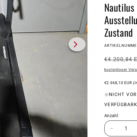
Nautilus
Ausstell
Zustand
SKU:
ARTIKELNUMME
Normale
€4.200,84 
Preis
kostenloser Ver
€2.368,10 EUR
(i
NICHT VOR
VERFÜGBARK
Anzahl
Verringer