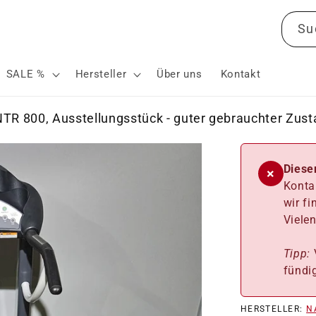
Su
SALE %
Hersteller
Über uns
Kontakt
TR 800, Ausstellungsstück - guter gebrauchter Zus
Dieser
×
Konta
wir f
Viele
Tipp:
V
fündig
HERSTELLER:
N