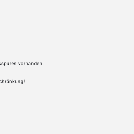
hsspuren vorhanden.
schränkung!