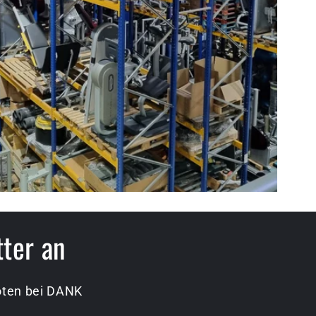
tter an
boten bei DANK