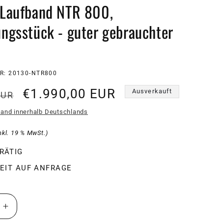
 Laufband NTR 800,
ungsstück - guter gebrauchter
R: 20130-NTR800
r
Verkaufspreis
€1.990,00 EUR
Ausverkauft
EUR
sand innerhalb Deutschlands
nkl. 19 % MwSt.)
RÄTIG
EIT AUF ANFRAGE
e
Erhöhe