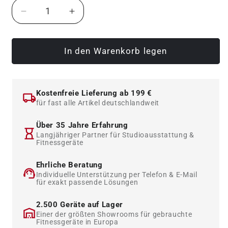
Verringere
Erhöhe
die
die
Menge
Menge
für
für
In den Warenkorb legen
L+K
L+K
Beinpresse,
Beinpresse,
liegend,
liegend,
Kostenfreie Lieferung ab 199 €
Gym80
Gym80
für fast alle Artikel deutschlandweit
Ähnlich,
Ähnlich,
Leg
Leg
Über 35 Jahre Erfahrung
Press
Press
Langjähriger Partner für Studioausstattung &
Fitnessgeräte
Oldschool
Oldschool
Bodybuilding,
Bodybuilding,
Ehrliche Beratung
Silber,
Silber,
Individuelle Unterstützung per Telefon & E-Mail
gebraucht
gebraucht
für exakt passende Lösungen
-
-
geprüfter
geprüfter
2.500 Geräte auf Lager
Zustand
Zustand
Einer der größten Showrooms für gebrauchte
Fitnessgeräte in Europa