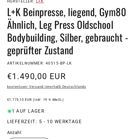
HERSTELLER:
L+K
L+K Beinpresse, liegend, Gym80
Ähnlich, Leg Press Oldschool
Bodybuilding, Silber, gebraucht -
geprüfter Zustand
SKU:
ARTIKELNUMMER: 40515-BP-LK
Normaler
€1.490,00 EUR
Preis
kostenloser Versand innerhalb Deutschlands
€1.773,10 EUR
(inkl. 19 % MwSt.)
1 AUF LAGER
LIEFERZEIT: 5 - 10 WERKTAGE
Anzahl