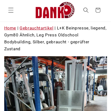
Direkt
zum
Warenkorb
Inhalt
Home
|
Gebrauchtartikel
|
L+K Beinpresse, liegend,
Gym80 Ähnlich, Leg Press Oldschool
Bodybuilding, Silber, gebraucht - geprüfter
Zustand