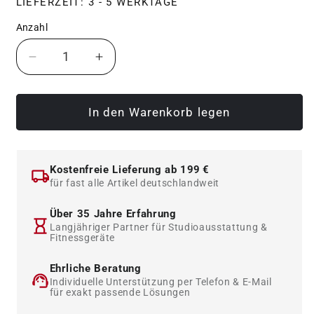
LIEFERZEIT: 3 - 5 WERKTAGE
Anzahl
Verringere
Erhöhe
die
die
Menge
Menge
für
für
In den Warenkorb legen
Jimsa
Jimsa
Klimmzugstange
Klimmzugstange
aus
aus
Kostenfreie Lieferung ab 199 €
der
der
für fast alle Artikel deutschlandweit
Proline,
Proline,
Wandmontage
Wandmontage
Über 35 Jahre Erfahrung
Langjähriger Partner für Studioausstattung &
Fitnessgeräte
Ehrliche Beratung
Individuelle Unterstützung per Telefon & E-Mail
für exakt passende Lösungen