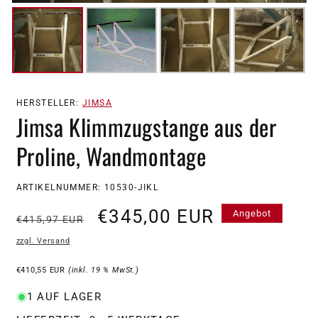
HERSTELLER:
JIMSA
Jimsa Klimmzugstange aus der
Proline, Wandmontage
SKU:
ARTIKELNUMMER: 10530-JIKL
Normaler
Verkaufspreis
€345,00 EUR
Angebot
€415,97 EUR
Preis
zzgl. Versand
€410,55 EUR
(inkl. 19 % MwSt.)
1 AUF LAGER