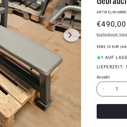
SKU:
ARTIKELNUMMER
Normale
€490,00
Preis
kostenloser Ver
€583,10 EUR
(in
1 AUF LAG
LIEFERZEIT:
Anzahl
Verringer
die
Menge
für
HBP
Olympia