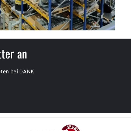
tter an
boten bei DANK