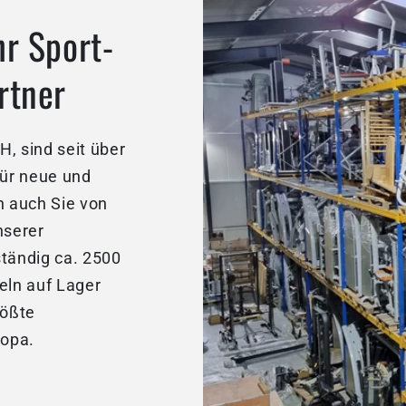
hr Sport-
rtner
, sind seit über
für neue und
 auch Sie von
nserer
ständig ca. 2500
eln auf Lager
rößte
ropa.