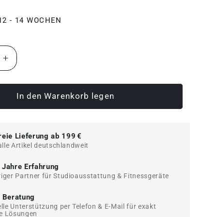
 12 - 14 WOCHEN
e
Erhöhe
die
Menge
für
In den Warenkorb legen
Dynamed
Iso-
Check,
reie Lieferung ab 199 €
erg
Stolzenberg
alle Artikel deutschlandweit
-
NEU
 Jahre Erfahrung
iger Partner für Studioausstattung & Fitnessgeräte
e Beratung
elle Unterstützung per Telefon & E-Mail für exakt
e Lösungen