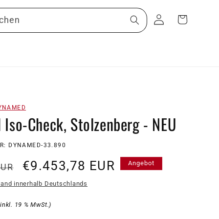
Warenkorb
Einloggen
chen
YNAMED
Iso-Check, Stolzenberg - NEU
R: DYNAMED-33.890
r
Verkaufspreis
€9.453,78 EUR
Angebot
EUR
sand innerhalb Deutschlands
(inkl. 19 % MwSt.)