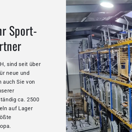
hr Sport-
rtner
, sind seit über
für neue und
 auch Sie von
nserer
ständig ca. 2500
eln auf Lager
rößte
ropa.