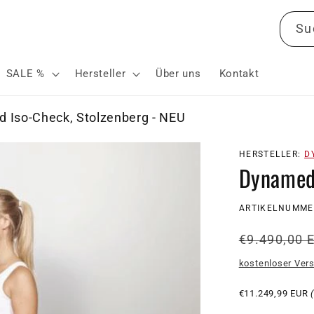
Su
SALE %
Hersteller
Über uns
Kontakt
 Iso-Check, Stolzenberg - NEU
HERSTELLER:
D
Dynamed 
SKU:
ARTIKELNUMME
Normale
€9.490,00 
Preis
kostenloser Ver
€11.249,99 EUR