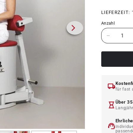
LIEFERZEIT:
Anzahl
Verringer
die
Menge
für
Dynamed
Iso-
Check,
Kostenf
Stolzenb
für fast 
-
NEU
Über 35
Langjähr
Ehrlich
Individu
passend