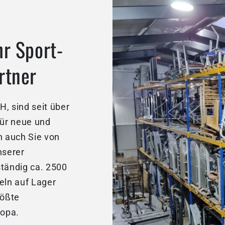
hr Sport-
rtner
, sind seit über
für neue und
 auch Sie von
nserer
ständig ca. 2500
eln auf Lager
rößte
ropa.