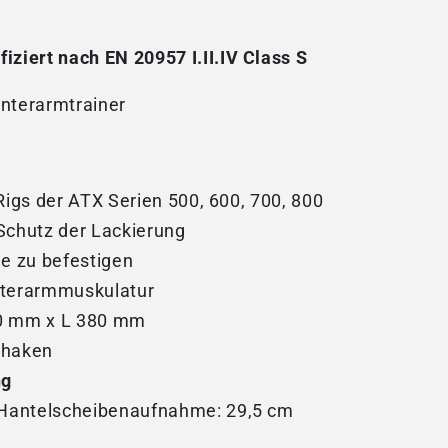
iziert nach EN 20957 I.II.IV Class S
Unterarmtrainer
Rigs der ATX Serien 500, 600, 700, 800
Schutz der Lackierung
he zu befestigen
Unterarmmuskulatur
 50 mm x L 380 mm
rhaken
ng
 Hantelscheibenaufnahme: 29,5 cm