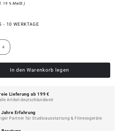
kl. 19 % MwSt.)
 5 - 10 WERKTAGE
e
Erhöhe
die
Menge
für
In den Warenkorb legen
ATX
Rackable
Wrist
reie Lieferung ab 199 €
Roller
alle Artikel deutschlandweit
-
Set
 Jahre Erfahrung
/
iger Partner für Studioausstattung & Fitnessgeräte
rainer
Unterarmtrainer
Set