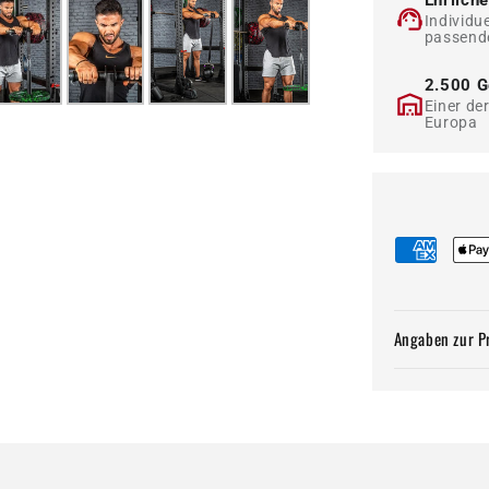
Ehrlich
Individu
passend
2.500 G
Einer de
Europa
Angaben zur P