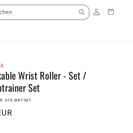
Warenkorb
Einloggen
chen
TX
able Wrist Roller - Set /
trainer Set
: ATX-WRT-SET
r
EUR