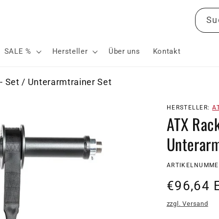
Su
SALE %
Hersteller
Über uns
Kontakt
- Set / Unterarmtrainer Set
HERSTELLER:
A
ATX Rack
Unterarm
SKU:
ARTIKELNUMMER
Normale
€96,64 
Preis
zzgl. Versand