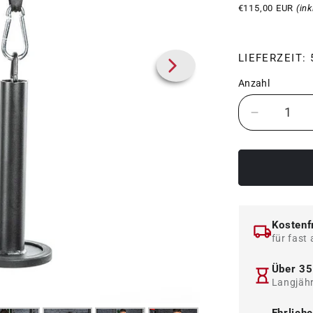
€115,00 EUR
(in
LIEFERZEIT:
Anzahl
Verringer
die
Menge
für
ATX
Rackable
Wrist
Kostenf
Roller
für fast 
-
Set
Über 35
/
Langjähr
Unterarmt
Set