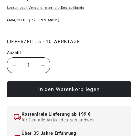
Preis
kostenloser Versand innerhalb Deutschlands
€484,99 EUR
(inkl. 19 % MwSt.)
LIEFERZEIT: 5 - 10 WERKTAGE
Anzahl
Verringere
Erhöhe
die
die
Menge
Menge
für
für
In den Warenkorb legen
ATX
ATX
verstellbare
verstellbare
Hantelbank
Hantelbank
Kostenfreie Lieferung ab 199 €
-
-
für fast alle Artikel deutschlandweit
Ultimate
Ultimate
2.0
2.0
Über 35 Jahre Erfahrung