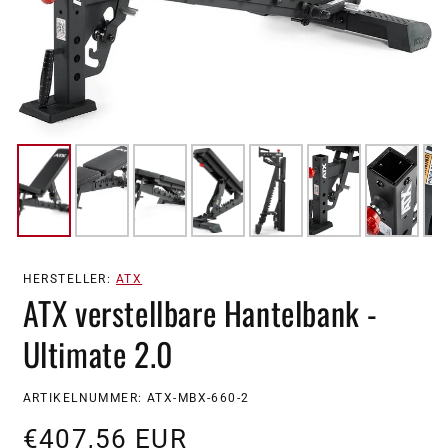
HERSTELLER:
ATX
ATX verstellbare Hantelbank -
Ultimate 2.0
SKU:
ARTIKELNUMMER: ATX-MBX-660-2
Normaler
€407,56 EUR