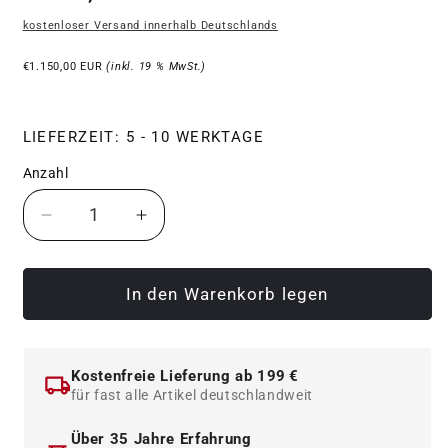
Preis
kostenloser Versand innerhalb Deutschlands
€1.150,00 EUR
(inkl. 19 % MwSt.)
LIEFERZEIT: 5 - 10 WERKTAGE
Anzahl
Verringere
Erhöhe
die
die
Menge
Menge
für
für
In den Warenkorb legen
ATX
ATX
Latzug
Latzug
Option
Option
Kostenfreie Lieferung ab 199 €
MPX-
MPX-
für fast alle Artikel deutschlandweit
780
780
-
-
Über 35 Jahre Erfahrung