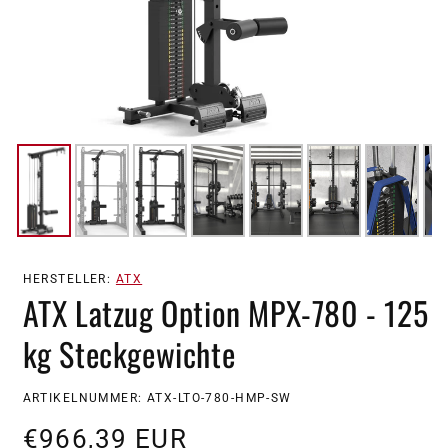
HERSTELLER:
ATX
ATX Latzug Option MPX-780 - 125
kg Steckgewichte
SKU:
ARTIKELNUMMER: ATX-LTO-780-HMP-SW
Normaler
€966,39 EUR