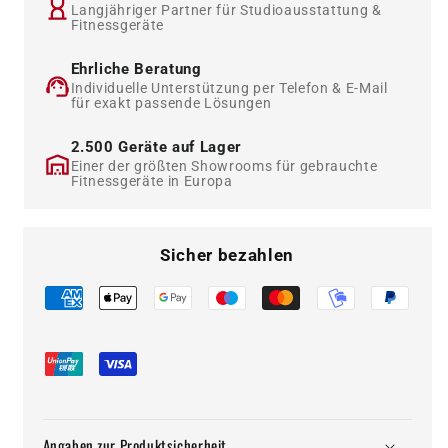
125
125
Langjähriger Partner für Studioausstattung &
Fitnessgeräte
kg
kg
Steckgewichte
Steckgewichte
Ehrliche Beratung
Individuelle Unterstützung per Telefon & E-Mail
für exakt passende Lösungen
2.500 Geräte auf Lager
Einer der größten Showrooms für gebrauchte
Fitnessgeräte in Europa
Sicher bezahlen
Angaben zur Produktsicherheit