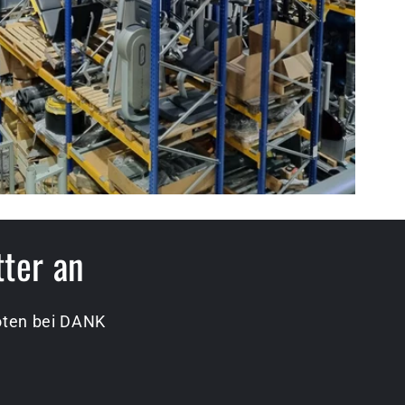
tter an
boten bei DANK