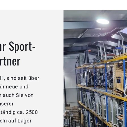
hr Sport-
rtner
, sind seit über
für neue und
 auch Sie von
nserer
ständig ca. 2500
eln auf Lager