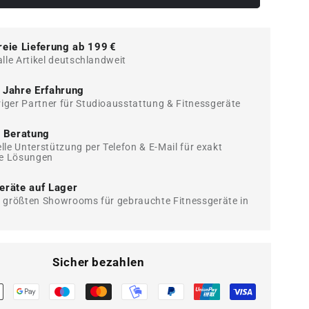
3er
Set
ym
Technogym
reie Lieferung ab 199 €
Pure
alle Artikel deutschlandweit
änke,
Drückerbänke,
1x
 Jahre Erfahrung
ckerbank
Flachdrückerbank
iger Partner für Studioausstattung & Fitnessgeräte
1x
ückerbank
Schrägdrückerbank
e Beratung
und
elle Unterstützung per Telefon & E-Mail für exakt
e Lösungen
1x
rückerbank,
Negativdrückerbank,
eräte auf Lager
Pure
r größten Showrooms für gebrauchte Fitnessgeräte in
Strength
Bench
Series,
Farbe
Sicher bezahlen
Schwarz,
t
gebraucht
-