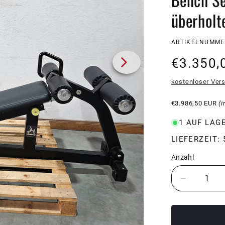
überholt
SKU:
ARTIKELNUMMER
Normale
€3.350,
Preis
kostenloser Ver
€3.986,50 EUR
(i
1 AUF LAG
LIEFERZEIT:
Anzahl
Verringer
die
Menge
für