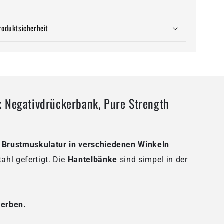
r
überholter
Zustand
roduktsicherheit
 Negativdrückerbank, Pure Strength
e
Brustmuskulatur in verschiedenen Winkeln
ahl gefertigt. Die
Hantelbänke
sind simpel in der
werben.