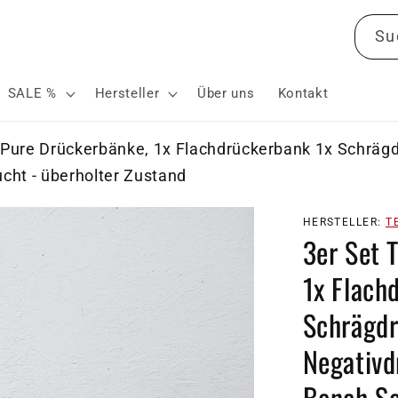
Su
SALE %
Hersteller
Über uns
Kontakt
Pure Drückerbänke, 1x Flachdrückerbank 1x Schrägd
cht - überholter Zustand
HERSTELLER:
T
3er Set 
1x Flach
Schrägdr
Negativd
Bench Se