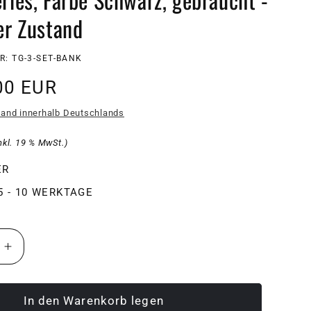
er Zustand
: TG-3-SET-BANK
r
00 EUR
sand innerhalb Deutschlands
nkl. 19 % MwSt.)
ER
 5 - 10 WERKTAGE
e
Erhöhe
die
Menge
für
In den Warenkorb legen