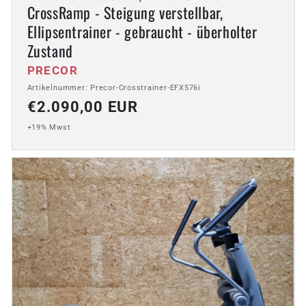
CrossRamp - Steigung verstellbar,
Ellipsentrainer - gebraucht - überholter
Zustand
Anbieter:
PRECOR
Artikelnummer: Precor-Crosstrainer-EFX576i
Normaler
€2.090,00 EUR
Preis
+19% Mwst