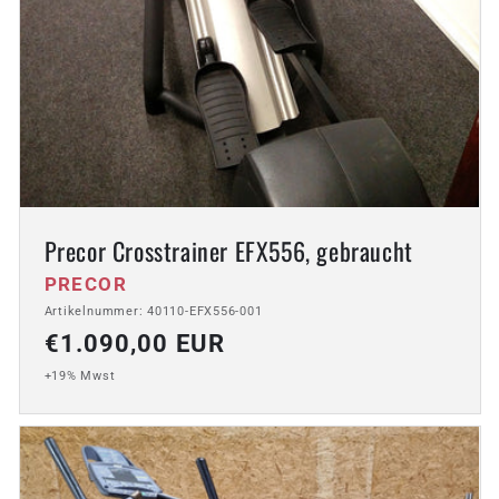
Precor Crosstrainer EFX556, gebraucht
Anbieter:
PRECOR
Artikelnummer: 40110-EFX556-001
Normaler
€1.090,00 EUR
Preis
+19% Mwst