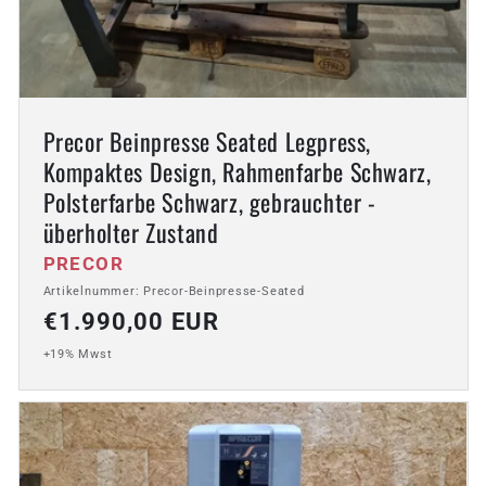
Precor Beinpresse Seated Legpress,
Kompaktes Design, Rahmenfarbe Schwarz,
Polsterfarbe Schwarz, gebrauchter -
überholter Zustand
Anbieter:
PRECOR
Artikelnummer: Precor-Beinpresse-Seated
Normaler
€1.990,00 EUR
Preis
+19% Mwst