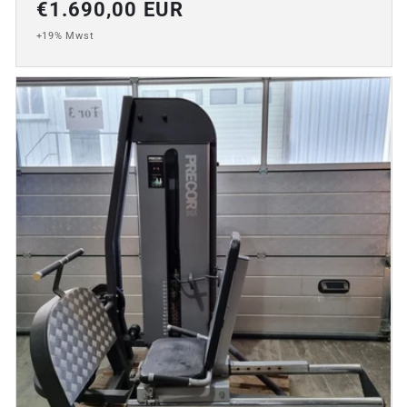
Normaler
€1.690,00 EUR
Preis
+19% Mwst