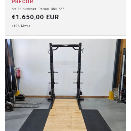
Anbieter:
PRECOR
Artikelnummer: Precor-UBK-835
Normaler
€1.650,00 EUR
Preis
+19% Mwst