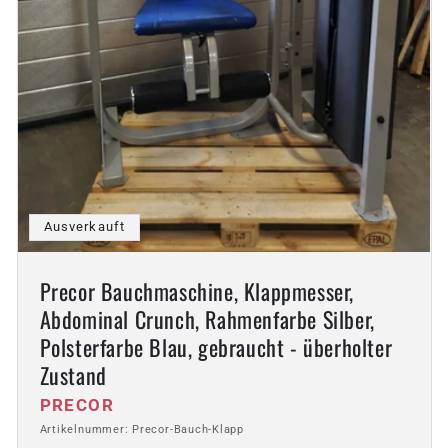
Ausverkauft
Precor Bauchmaschine, Klappmesser,
Abdominal Crunch, Rahmenfarbe Silber,
Polsterfarbe Blau, gebraucht - überholter
Zustand
Anbieter:
PRECOR
Artikelnummer: Precor-Bauch-Klapp