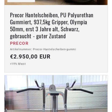
Precor Hantelscheiben, PU Polyurethan
Gummiert, 937,5kg Gripper, Olympia
50mm, erst 3 Jahre alt, Schwarz,
gebraucht - guter Zustand
Anbieter:
PRECOR
Artikelnummer: Precor-Hantelscheiben-gummi
Normaler
€2.950,00 EUR
Preis
+19% Mwst