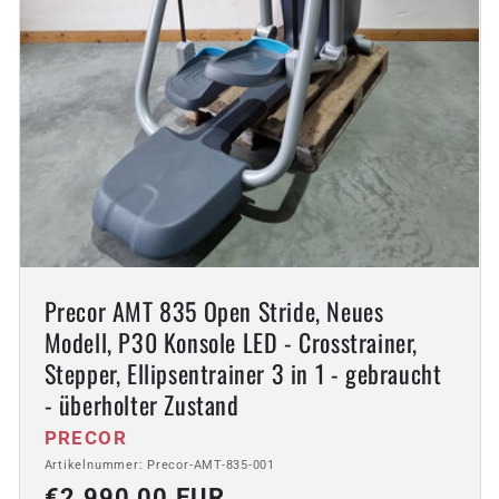
Precor AMT 835 Open Stride, Neues
Modell, P30 Konsole LED - Crosstrainer,
Stepper, Ellipsentrainer 3 in 1 - gebraucht
- überholter Zustand
Anbieter:
PRECOR
Artikelnummer: Precor-AMT-835-001
Normaler
€2.990,00 EUR