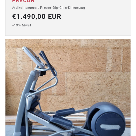
Anbieter:
PRECOR
Artikelnummer: Precor-Dip-Chin-Klimmzug
Normaler
€1.490,00 EUR
Preis
+19% Mwst