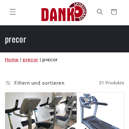
Direkt
zum
Warenkorb
Inhalt
K
precor
a
t
Home
|
precor
|
precor
e
g
Filtern und sortieren
31 Produkte
o
r
i
e