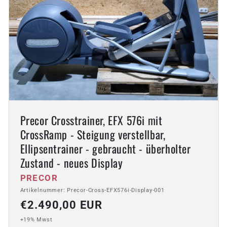
Precor Crosstrainer, EFX 576i mit
CrossRamp - Steigung verstellbar,
Ellipsentrainer - gebraucht - überholter
Zustand - neues Display
Anbieter:
PRECOR
Artikelnummer: Precor-Cross-EFX576i-Display-001
Normaler
€2.490,00 EUR
Preis
+19% Mwst