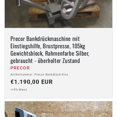
Precor Bankdrückmaschine mit
Einstiegshilfe, Brustpresse, 105kg
Gewichtsblock, Rahmenfarbe Silber,
gebraucht - überholter Zustand
Anbieter:
PRECOR
Artikelnummer: Precor-Bankdrück-Eins
Normaler
€1.190,00 EUR
Preis
+19% Mwst