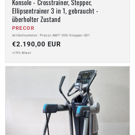
Konsole - Crosstrainer, Stepper,
Ellipsentrainer 3 in 1, gebraucht -
überholter Zustand
Anbieter:
PRECOR
Artikelnummer: Precor-AMT-100i-Stepper-001
Normaler
€2.190,00 EUR
Preis
+19% Mwst