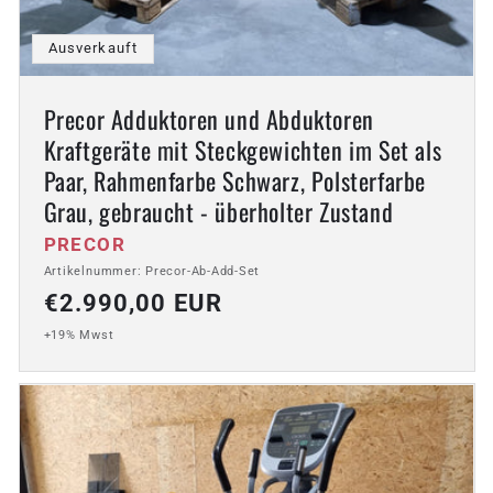
Ausverkauft
Precor Adduktoren und Abduktoren
Kraftgeräte mit Steckgewichten im Set als
Paar, Rahmenfarbe Schwarz, Polsterfarbe
Grau, gebraucht - überholter Zustand
Anbieter:
PRECOR
Artikelnummer: Precor-Ab-Add-Set
Normaler
€2.990,00 EUR
Preis
+19% Mwst