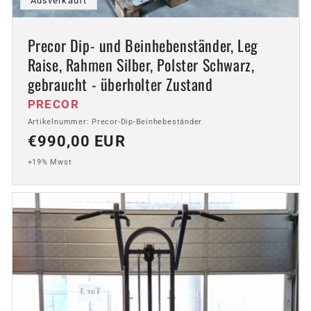
Ausverkauft
Precor Dip- und Beinhebenständer, Leg
Raise, Rahmen Silber, Polster Schwarz,
gebraucht - überholter Zustand
Anbieter:
PRECOR
Artikelnummer: Precor-Dip-Beinhebeständer
Normaler
€990,00 EUR
Preis
+19% Mwst