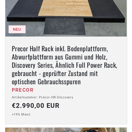
NEU
Precor Half Rack inkl. Bodenplattform,
Abwurfplattform aus Gummi und Holz,
Discovery Series, Ähnlich Full Power Rack,
gebraucht - geprüfter Zustand mit
optischen Gebrauchsspuren
Anbieter:
PRECOR
Artikelnummer: Precor-HR-Discovery
Normaler
€2.990,00 EUR
Preis
+19% Mwst