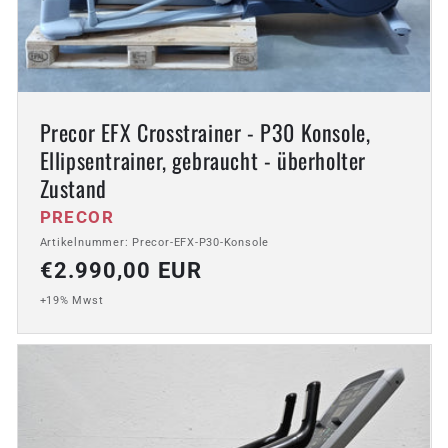
Precor EFX Crosstrainer - P30 Konsole,
Ellipsentrainer, gebraucht - überholter
Zustand
Anbieter:
PRECOR
Artikelnummer: Precor-EFX-P30-Konsole
Normaler
€2.990,00 EUR
Preis
+19% Mwst