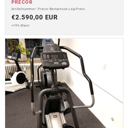
Anbieter:
PRECOR
Artikelnummer: Precor-Beinpresse-Leg-Press
Normaler
€2.590,00 EUR
Preis
+19% Mwst