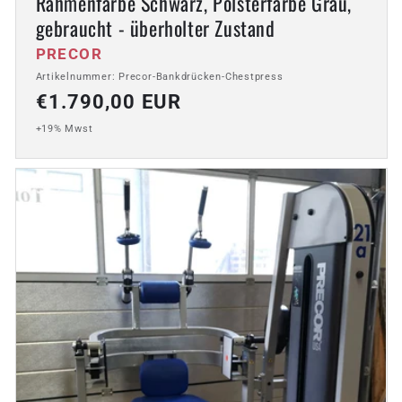
Rahmenfarbe Schwarz, Polsterfarbe Grau,
gebraucht - überholter Zustand
Anbieter:
PRECOR
Artikelnummer: Precor-Bankdrücken-Chestpress
Normaler
€1.790,00 EUR
Preis
+19% Mwst