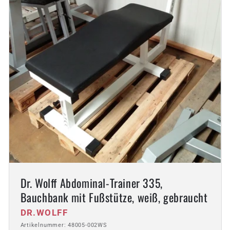
Dr. Wolff Abdominal-Trainer 335,
Bauchbank mit Fußstütze, weiß, gebraucht
Anbieter:
DR.WOLFF
Artikelnummer: 48005-002WS