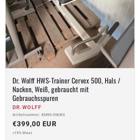
Dr. Wolff HWS-Trainer Cervex 500, Hals /
Nacken, Weiß, gebraucht mit
Gebrauchsspuren
Anbieter:
DR.WOLFF
Artikelnummer: 40890-006WS
Normaler
€399,00 EUR
Preis
+19% Mwst