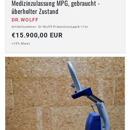
Medizinzulassung MPG, gebraucht -
überholter Zustand
Anbieter:
DR.WOLFF
Artikelnummer: Dr-Wolff-Präventionspark-11er
Normaler
€15.900,00 EUR
Preis
+19% Mwst