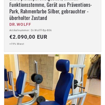
Funktionsstemme, Gerät aus Präventions-
Park, Rahmenfarbe Silber, gebrauchter -
überholter Zustand
Anbieter:
DR.WOLFF
Artikelnummer: Dr.Wolff-Bp-806
Normaler
€2.090,00 EUR
Preis
+19% Mwst