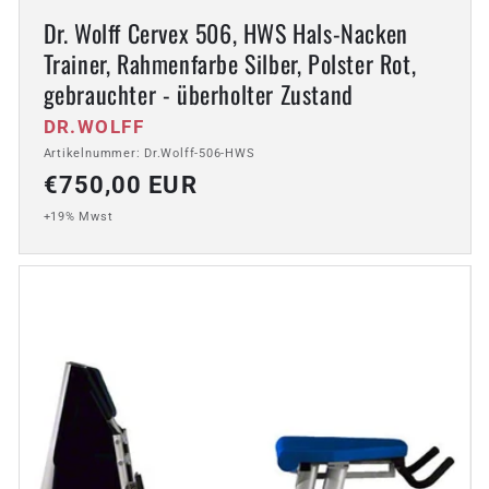
Dr. Wolff Cervex 506, HWS Hals-Nacken
Trainer, Rahmenfarbe Silber, Polster Rot,
gebrauchter - überholter Zustand
Anbieter:
DR.WOLFF
Artikelnummer: Dr.Wolff-506-HWS
Normaler
€750,00 EUR
Preis
+19% Mwst