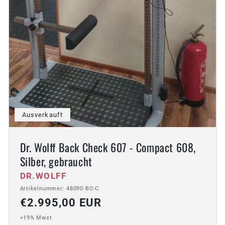
Ausverkauft
Dr. Wolff Back Check 607 - Compact 608,
Silber, gebraucht
Anbieter:
DR.WOLFF
Artikelnummer: 48090-BC-C
Normaler
€2.995,00 EUR
Preis
+19% Mwst