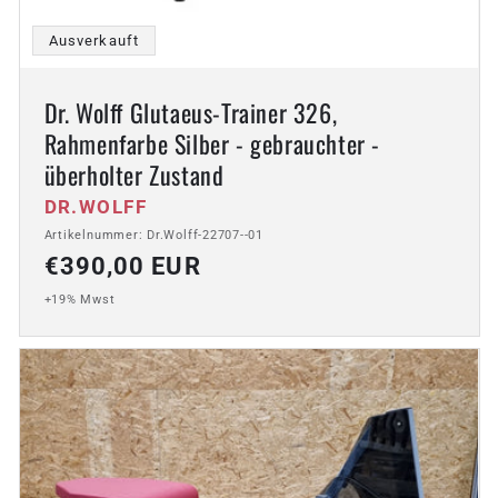
Ausverkauft
Dr. Wolff Glutaeus-Trainer 326,
Rahmenfarbe Silber - gebrauchter -
überholter Zustand
Anbieter:
DR.WOLFF
Artikelnummer: Dr.Wolff-22707--01
Normaler
€390,00 EUR
Preis
+19% Mwst