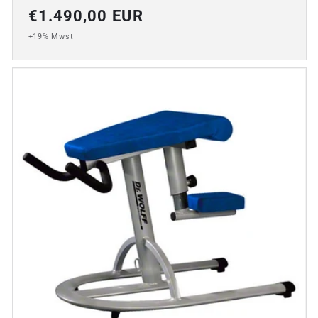
Normaler
€1.490,00 EUR
Preis
+19% Mwst