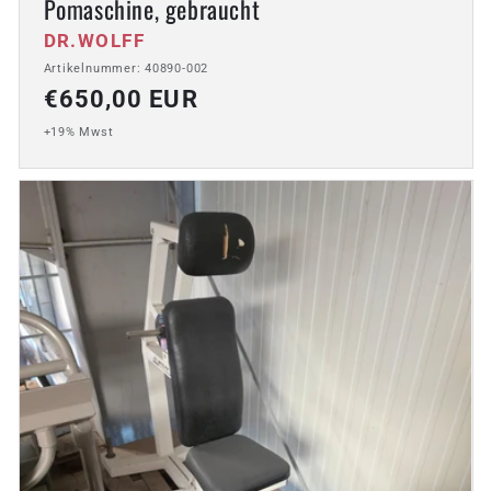
Pomaschine, gebraucht
Anbieter:
DR.WOLFF
Artikelnummer: 40890-002
Normaler
€650,00 EUR
Preis
+19% Mwst