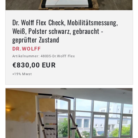
Dr. Wolff Flex Check, Mobilitätsmessung,
Weiß, Polster schwarz, gebraucht -
geprüfter Zustand
Anbieter:
DR.WOLFF
Artikelnummer: 48005-Dr.Wolff Flex
Normaler
€830,00 EUR
Preis
+19% Mwst