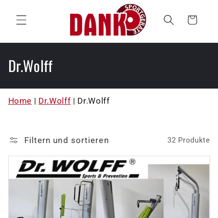
Direkt
zum
Warenkorb
Inhalt
K
Dr.Wolff
a
t
Home
|
Dr.Wolff
|
Dr.Wolff
e
g
Filtern und sortieren
32 Produkte
o
r
i
e