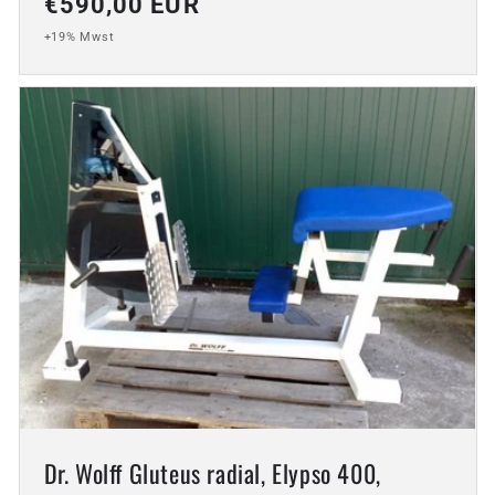
Normaler
€590,00 EUR
Preis
+19% Mwst
Dr. Wolff Gluteus radial, Elypso 400,