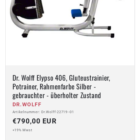
Dr. Wolff Elypso 406, Gluteustrainier,
Potrainer, Rahmenfarbe Silber -
gebrauchter - überholter Zustand
Anbieter:
DR.WOLFF
Artikelnummer: Dr.Wolff-22719--01
Normaler
€790,00 EUR
Preis
+19% Mwst