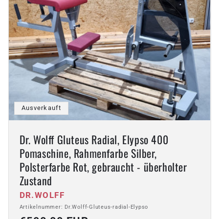
Ausverkauft
Dr. Wolff Gluteus Radial, Elypso 400
Pomaschine, Rahmenfarbe Silber,
Polsterfarbe Rot, gebraucht - überholter
Zustand
Anbieter:
DR.WOLFF
Artikelnummer: Dr.Wolff-Gluteus-radial-Elypso