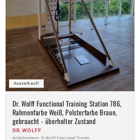
Ausverkauft
Dr. Wolff Functional Training Station 786,
Rahmenfarbe Weiß, Polsterfarbe Braun,
gebraucht - überholter Zustand
Anbieter:
DR.WOLFF
Artikelnummer: Dr.Wolff-Functional-Trainer