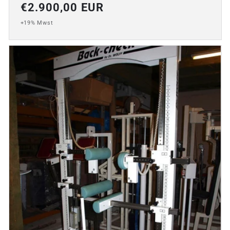
Normaler
€2.900,00 EUR
Preis
+19% Mwst