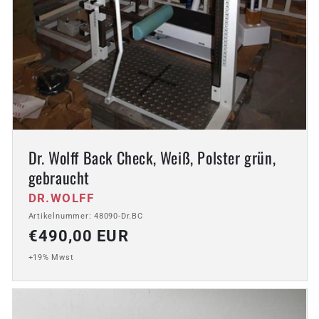
Dr. Wolff Back Check, Weiß, Polster grün,
gebraucht
Anbieter:
DR.WOLFF
Artikelnummer: 48090-Dr.BC
Normaler
€490,00 EUR
Preis
+19% Mwst