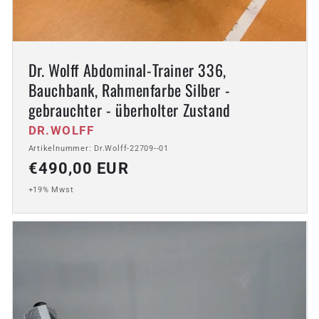
Dr. Wolff Abdominal-Trainer 336,
Bauchbank, Rahmenfarbe Silber -
gebrauchter - überholter Zustand
Anbieter:
DR.WOLFF
Artikelnummer: Dr.Wolff-22709--01
Normaler
€490,00 EUR
Preis
+19% Mwst