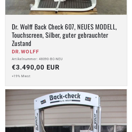
Dr. Wolff Back Check 607, NEUES MODELL,
Touchscreen, Silber, guter gebrauchter
Zustand
Anbieter:
DR.WOLFF
Artikelnummer: 48090-BC-NEU
Normaler
€3.490,00 EUR
Preis
+19% Mwst