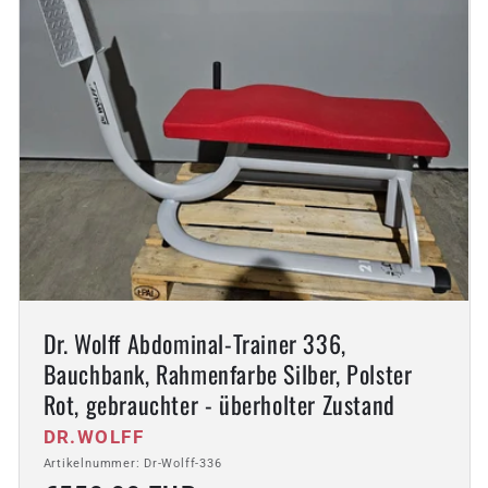
Dr. Wolff Abdominal-Trainer 336,
Bauchbank, Rahmenfarbe Silber, Polster
Rot, gebrauchter - überholter Zustand
Anbieter:
DR.WOLFF
Artikelnummer: Dr-Wolff-336